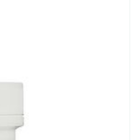
rende
Parfums en
geurproducten
 25°C)
CBD