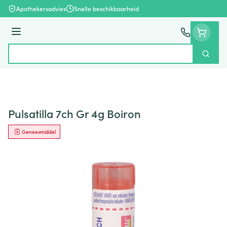
Ga naar de inhoud
Apothekersadvies
Snelle beschikbaarheid
Menu
Zoek
Product, merk, categorie...
Pulsatilla 7ch Gr 4g Boiron
Geneesmiddel