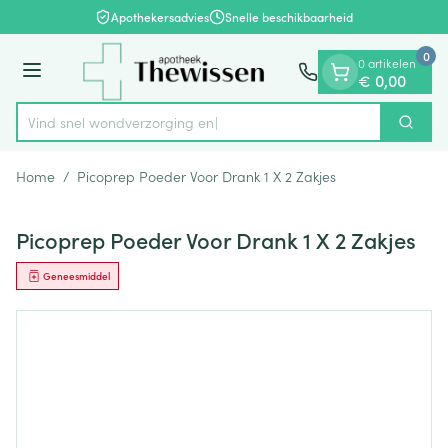
Dia 1 van 1
Ga naar de inhoud
Apothekersadvies
Snelle beschikbaarheid
0
0 artikelen
Menu
€ 0,00
Vind snel wondverz
Zoek
Product, merk, categorie...
Home
/
Picoprep Poeder Voor Drank 1 X 2 Zakjes
Picoprep Poeder Voor Drank 1 X 2 Zakjes
Geneesmiddel