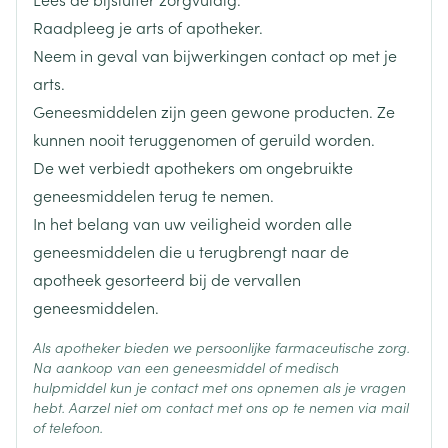
(ongeveer 150 ml)
Raadpleeg je arts of apotheker.
Gedurende 2-3 minuten roeren
Hoeveelheid
2
Neem in geval van bijwerkingen contact op met je
Verpakking
De oplossing zou nu gebroken wit, wolkachtig en
arts.
met een vage sinaasappelgeur moeten zijn
Geneesmiddelen zijn geen gewone producten. Ze
citroenzuur, magnesiumoxide,
Actieve
De oplossing opdrinken, na eventueel te laten
kunnen nooit teruggenomen of geruild worden.
Ingrediënten
picosulfaat natrium
afkoelen
De wet verbiedt apothekers om ongebruikte
De dag voor de ziekenhuisbehandeling een laag
geneesmiddelen terug te nemen.
Behoud
Kamertemperatuur (15°C - 25°C)
residu dieet respecteren
In het belang van uw veiligheid worden alle
Om dehydratie te voorkomen tijdens de
geneesmiddelen die u terugbrengt naar de
behandeling: 250 ml water of een andere heldere
apotheek gesorteerd bij de vervallen
vloeistof per uur te drinken terwijl de reinigende
geneesmiddelen.
werking aanhoudt
Als apotheker bieden we persoonlijke farmaceutische zorg.
Na aankoop van een geneesmiddel of medisch
hulpmiddel kun je contact met ons opnemen als je vragen
hebt. Aarzel niet om contact met ons op te nemen via mail
of telefoon.