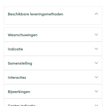
Beschikbare leveringsmethoden
Waarschuwingen
Indicatie
een röntgenologisch onderzoek of endoscopie
Samenstelling
een operatie wanneer dit klinisch noodzakelijk wordt
geacht
Interacties
Bijwerkingen
Contra indicatie