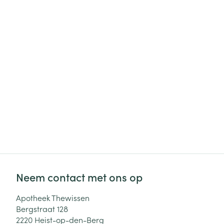
Haar
Gezichtsverzor
Pillendozen en
accessoires
Pigmentstoorni
Gevoelige huid
geïrriteerde hu
Gemengde hui
Doffe huid
Toon meer
Snurken
Neem contact met ons op
Apotheek Thewissen
Bergstraat 128
2220
Heist-op-den-Berg