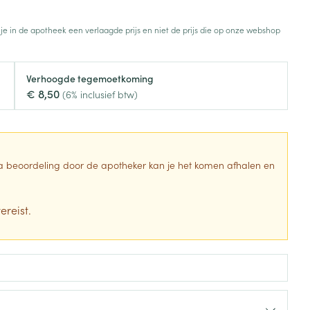
Toon meer
 je in de apotheek een verlaagde prijs en niet de prijs die op onze webshop
Diagnosetesten en
stress
Vlooien en teken
meetapparatuur
Oren
Mond en keel
Verhoogde tegemoetkoming
Alcoholtest
g
Oordopjes
Zuigtabletten
€ 8,50
(6% inclusief btw)
herapie -
Mond, muil of snavel
Bloeddrukmeter
ls
en -druppels
Oorreiniging
Spray - oplossing
Cholesteroltest
zen
Oordruppels
Hartslagmeter
ulpmiddelen
 Na beoordeling door de apotheker kan je het komen afhalen en
Toon meer
ereist.
Zonnebescherming
Ergonomie
ning en -
Aambeien
che
s
Aftersun
Ademhaling en zuurstof
je
Lippen
Badkamer