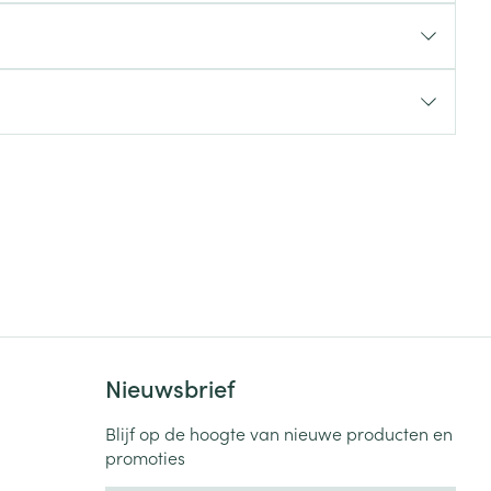
rende
Parfums en
geurproducten
CBD
Nieuwsbrief
Blijf op de hoogte van nieuwe producten en
promoties