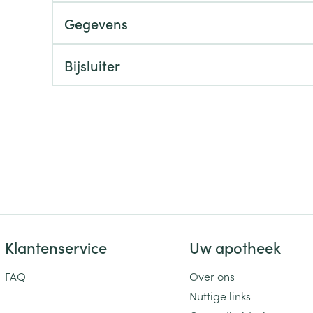
Gegevens
ging
Supplementen
Insectenwe
Mondmaskers
middelen
ssen
Bijsluiter
 -
id
d
Zelfbruiner
Scheren
Klantenservice
Uw apotheek
FAQ
Over ons
Nuttige links