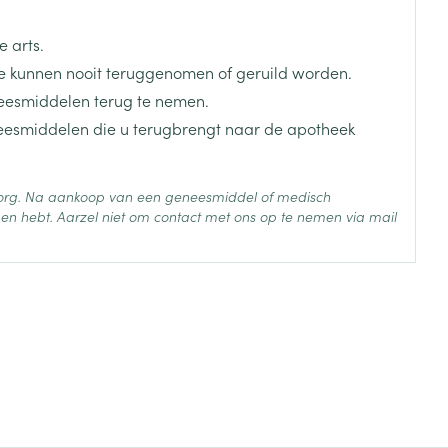
oeistof (bv. een glas water).
 arts.
 kunnen nooit teruggenomen of geruild worden.
eesmiddelen terug te nemen.
neesmiddelen die u terugbrengt naar de apotheek
 zorg. Na aankoop van een geneesmiddel of medisch
en hebt. Aarzel niet om contact met ons op te nemen via mail
esartan medoxomil
 25°C)