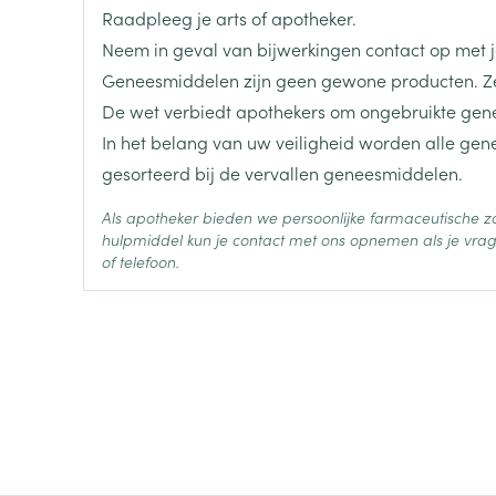
Raadpleeg je arts of apotheker.
De tablet moet ingeslikt worden met voldoende vl
Lengte
120 mm
Neem in geval van bijwerkingen contact op met je
De tablet niet kauwen.
Geneesmiddelen zijn geen gewone producten. Ze
Diepte
76 mm
De wet verbiedt apothekers om ongebruikte gen
In het belang van uw veiligheid worden alle ge
Hoeveelheid
98
gesorteerd bij de vervallen geneesmiddelen.
Verpakking
Als apotheker bieden we persoonlijke farmaceutische
Actieve
hulpmiddel kun je contact met ons opnemen als je vrag
hydrochloorthiazide, olm
Ingrediënten
of telefoon.
Behoud
Kamertemperatuur (15°C -