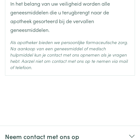
kortademigheid of perifere zwellingen) na een
In het belang van uw veiligheid worden alle
omdat dit de werking van Olmesartan/Amlodipine
hartinfarct (acuut myocard infarct).
Krka kan doen dalen. Het is mogelijk dat uw arts u
geneesmiddelen die u terugbrengt naar de
aanraadt Olmesartan/Amlodipine Krka minstens 4
apotheek gesorteerd bij de vervallen
uur voor de inname van Colesevelam hydrochloride
geneesmiddelen.
in te nemen.
Sommige zuurremmers (middelen tegen indigestie
Als apotheker bieden we persoonlijke farmaceutische zorg.
of brandend maagzuur), kunnen het effect van
Na aankoop van een geneesmiddel of medisch
Olmesartan/Amlodipine Krka wat verminderen.
hulpmiddel kun je contact met ons opnemen als je vragen
Medicijnen voor de behandeling van HIV/AIDS (bv.
hebt. Aarzel niet om contact met ons op te nemen via mail
ritonavir, indinavir, nelfinavir) of middelen voor de
of telefoon.
behandeling van schimmelinfecties (bv. ketoconazol
en itraconazol).
Diltiazem, verapamil (middelen die gebruikt worden
bij hartritmestoornissen en hoge bloeddruk).
Rifampicine, erythromycine, clarithromycine
(medicijnen om tuberculose of andere infecties te
bestrijden).
Neem contact met ons op