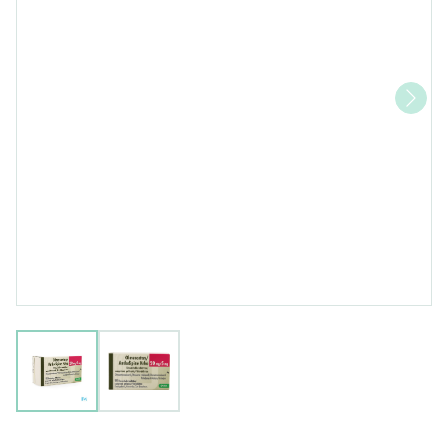
View larger image
View larger image
Olmesartan Amlodipine Krka 