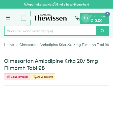
Dia 1 van 1
Ga naar de inhoud
Apothekersadvies
Snelle beschikbaarheid
0
0 artikelen
Menu
€ 0,00
Vind snel wondver
Zoek
Product, merk, categorie...
Home
/
Olmesartan Amlodipine Krka 20/ 5mg Filmomh Tabl 98
Olmesartan Amlodipine Krka 20/ 5mg
Filmomh Tabl 98
Geneesmiddel
Op voorschrift