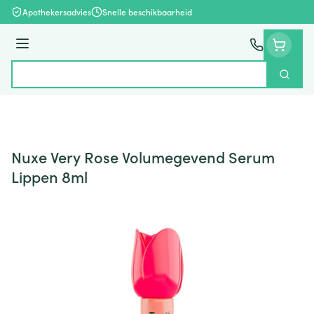
Ga naar de inhoud
Apothekersadvies
Snelle beschikbaarheid
Menu
Zoek
Product, merk, categorie...
Nuxe Very Rose Volumegevend Serum
Lippen 8ml