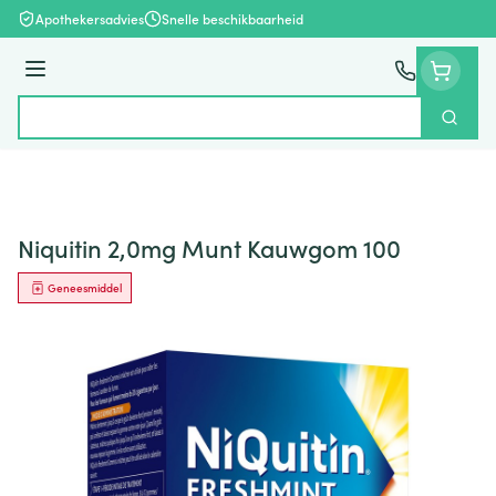
Ga naar de inhoud
Apothekersadvies
Snelle beschikbaarheid
Menu
Zoek
Product, merk, categorie...
Niquitin 2,0mg Munt Kauwgom 100
Geneesmiddel