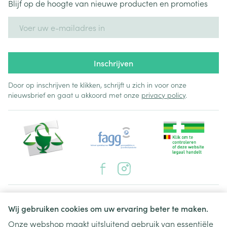
Blijf op de hoogte van nieuwe producten en promoties
aangezien u uw behandeling met Nexiam mogelijk
E-mail adres
zal moeten stopzetten. Denk eraan ook melding te
maken van andere bijwerkingen zoals pijn in uw
gewrichten. Er zijn ernstige huidreacties, waaronder
Inschrijven
Stevens-Johnson-syndroom, toxische epidermale
necrolyse en geneesmiddelenreactie met eosinofilie
Door op inschrijven te klikken, schrijft u zich in voor onze
en systemische symptomen (DRESS) gemeld in
nieuwsbrief en gaat u akkoord met onze
privacy policy
.
verband met behandeling met Nexiam. Als u
verschijnselen van deze ernstige huidreacties
opmerkt, zoals beschreven in rubriek 4, moet u
stoppen met het gebruik van Nexiam en onmiddellijk
een arts raadplegen.
Juridische links
Wij gebruiken cookies om uw ervaring beter te maken.
Onze webshop maakt uitsluitend gebruik van essentiële