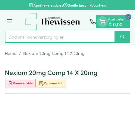
Dia 1 van 1
Ga naar de inhoud
Apothekersadvies
Snelle beschikbaarheid
0
0 artikelen
Menu
€ 0,00
Vind snel wondverz
Zoek
Product, merk, categorie...
Home
/
Nexiam 20mg Comp 14 X 20mg
Nexiam 20mg Comp 14 X 20mg
Geneesmiddel
Op voorschrift