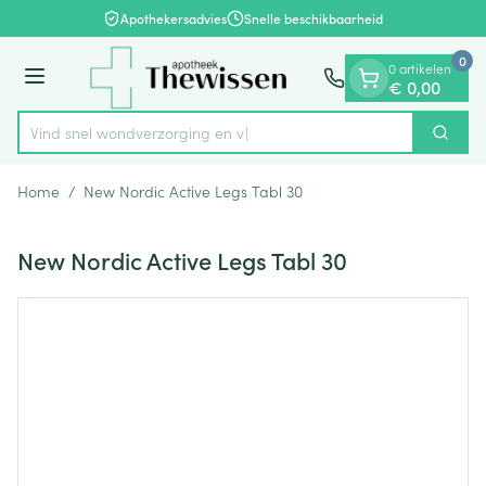
Dia 1 van 1
Ga naar de inhoud
Apothekersadvies
Snelle beschikbaarheid
0
0 artikelen
Menu
€ 0,00
Vind snel wondverzorg
Zoek
Product, merk, categorie...
Home
/
New Nordic Active Legs Tabl 30
New Nordic Active Legs Tabl 30