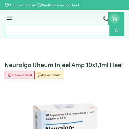
Ga naar de inhoud
Apothekersadvies
Snelle beschikbaarheid
Menu
Zoek
Product, merk, categorie...
Neuralgo Rheum Injeel Amp 10x1,1ml Heel
Geneesmiddel
Op voorschrift