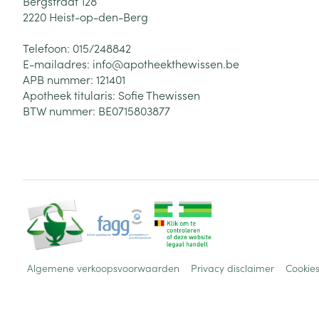
Bergstraat 128
2220
Heist-op-den-Berg
Telefoon:
015/248842
E-mailadres:
info@
apotheekthewissen.be
APB nummer:
121401
Apotheek titularis:
Sofie Thewissen
BTW nummer:
BE0715803877
Algemene verkoopsvoorwaarden
Privacy disclaimer
Cookie