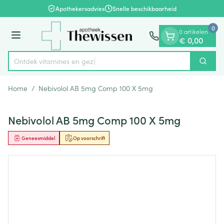
Dia 1 van 1
Ga naar de inhoud
Apothekersadvies
Snelle beschikbaarheid
0
0 artikelen
Menu
€ 0,00
Ontdek vitamines en gezondh
Zoek
Product, merk, categorie...
Home
/
Nebivolol AB 5mg Comp 100 X 5mg
Nebivolol AB 5mg Comp 100 X 5mg
Geneesmiddel
Op voorschrift