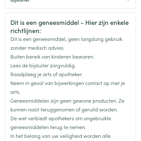
minuut)
bepaalde andere ernstige hartritmestoornissen
Organisaties
Nederlands
Aurobindo
Duits
Frans
(bijvoorbeeld tweede of derdegraads
Veiligheidsinformatie
Dit is een geneesmiddel - Hier zijn enkele
atrioventriculaire hartblok (geleidingsdefecten van
Merken
Aurobindo
het hart)
richtlijnen:
recent hartfalen of hartfalen dat onlangs erger is
Dit is een geneesmiddel, geen langdurig gebruik
geworden, of als u een behandeling krijgt voor een
Breedte
48 mm
zonder medisch advies.
circulatoire shock te wijten aan hartfalen,
toegediend door medicijn van intraveneuze
Buiten bereik van kinderen bewaren.
Lengte
94 mm
druppelinfusie, om uw hart goed te laten werken
Lees de bijsluiter zorgvuldig.
astma of piepende ademhaling (nu of in het
Raadpleeg je arts of apotheker.
verleden)
Diepte
55 mm
Neem in geval van bijwerkingen contact op met je
onbehandelde feochromocytoom, een tumor
gelegen aan de bovenzijde van de nieren (in de
arts.
Actieve
bijnieren)
nebivolol hydrochloride
Geneesmiddelen zijn geen gewone producten. Ze
Ingrediënten
verminderde werking van de lever
kunnen nooit teruggenomen of geruild worden.
een stofwisselingsstoornis (metabole acidose),
De wet verbiedt apothekers om ongebruikte
bijvoorbeeld diabetische ketoacidose
Behoud
Kamertemperatuur (15°C - 25°C)
geneesmiddelen terug te nemen.
In het belang van uw veiligheid worden alle