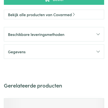
Bekijk alle producten van Covarmed
Beschikbare leveringsmethoden
Gegevens
Gerelateerde producten
Navigeren door de elementen van de carrousel is mogelijk m
Druk om carrousel over te slaan
Druk op om naar carrouselnavigatie te gaan