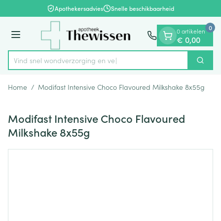
Dia 1 van 1
Ga naar de inhoud
Apothekersadvies
Snelle beschikbaarheid
0
0 artikelen
Menu
€ 0,00
Vind snel wondverzorgi
Zoek
Product, merk, categorie...
Home
/
Modifast Intensive Choco Flavoured Milkshake 8x55g
Modifast Intensive Choco Flavoured
Milkshake 8x55g