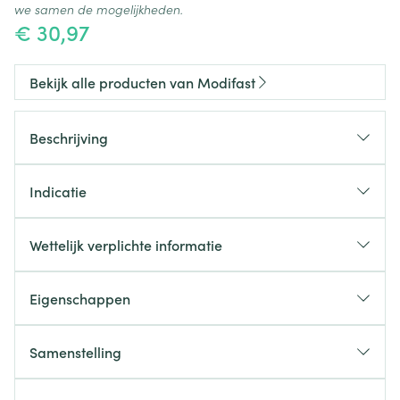
we samen de mogelijkheden.
€ 30,97
Bekijk alle producten van Modifast
Beschrijving
Indicatie
Wettelijk verplichte informatie
Eigenschappen
Rijk aan eiwitten
Rijk aan vezels en vetarm
Samenstelling
Rijk aan vitaminen en mineralen
237 kcal per maaltijd