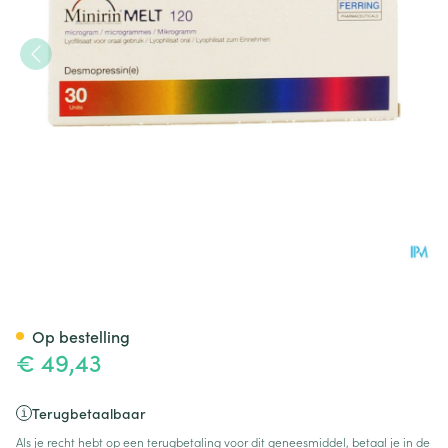
Minirin Melt 120 Ug Lyoph Or
Op bestelling
€ 49,43
Terugbetaalbaar
Als je recht hebt op een terugbetaling voor dit geneesmiddel, betaal je in de