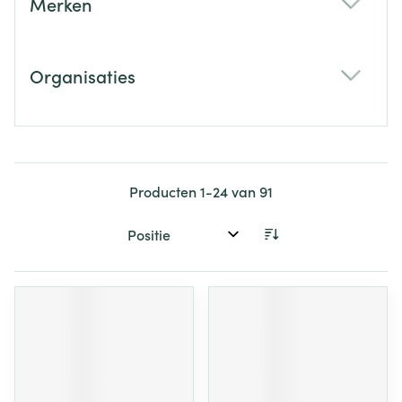
Merken
filter
Organisaties
filter
Producten
1
-
24
van
91
Sorteer op: