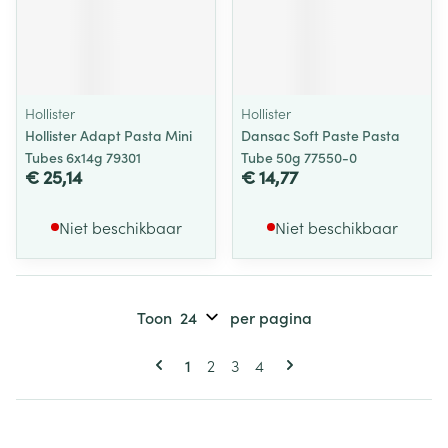
Hollister
Hollister
Hollister Adapt Pasta Mini
Dansac Soft Paste Pasta
Tubes 6x14g 79301
Tube 50g 77550-0
€ 25,14
€ 14,77
Niet beschikbaar
Niet beschikbaar
Toon
per pagina
Pagina's
U lees momenteel pagina
Pagina
Pagina
Pagina
1
2
3
4