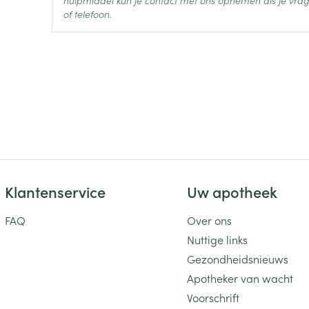
hulpmiddel kun je contact met ons opnemen als je vrag
meloxicam
Ingrediënten
of telefoon.
Behoud
Kamertemperatuur (15°C -
Klantenservice
Uw apotheek
FAQ
Over ons
Nuttige links
Gezondheidsnieuws
Apotheker van wacht
Voorschrift