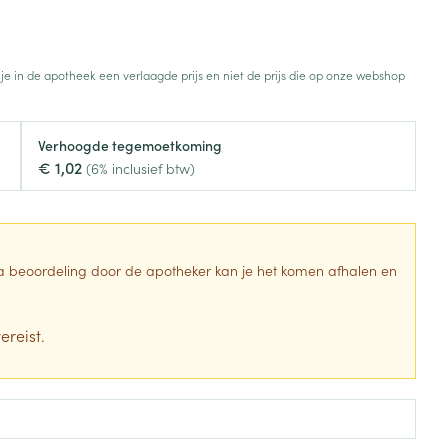
Botten, spieren en
Toon meer
gewrichten
armtetherapie
ogels
Fytotherapie
Wondzorg
Toon meer
 je in de apotheek een verlaagde prijs en niet de prijs die op onze webshop
Diagnosetesten en
stress
Vlooien en teken
meetapparatuur
Oren
Mond en keel
Verhoogde tegemoetkoming
€ 1,02
Alcoholtest
(6% inclusief btw)
g
Oordopjes
Zuigtabletten
herapie -
Mond, muil of snavel
Bloeddrukmeter
ls
en -druppels
Oorreiniging
Spray - oplossing
Cholesteroltest
zen
Oordruppels
Hartslagmeter
 Na beoordeling door de apotheker kan je het komen afhalen en
ulpmiddelen
Toon meer
ereist.
Zonnebescherming
Ergonomie
ning en -
Aambeien
che
s
Aftersun
Ademhaling en zuurstof