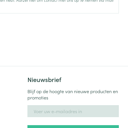
en hebt. Aarzel niet om contact met ons op te nemen via mail
 25°C)
Nieuwsbrief
Blijf op de hoogte van nieuwe producten en
promoties
E-mail adres