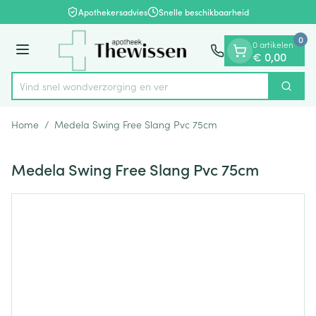
Dia 1 van 1
Ga naar de inhoud
Apothekersadvies
Snelle beschikbaarheid
0
0 artikelen
Menu
€ 0,00
Vind snel wondverzorging
Zoek
Product, merk, categorie...
Home
/
Medela Swing Free Slang Pvc 75cm
Medela Swing Free Slang Pvc 75cm