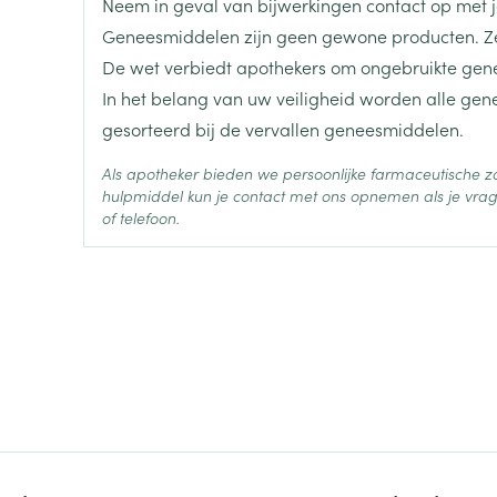
Neem in geval van bijwerkingen contact op met je
Geneesmiddelen zijn geen gewone producten. Ze
Diepte
20 mm
De wet verbiedt apothekers om ongebruikte gen
In het belang van uw veiligheid worden alle ge
Hoeveelheid
1
gesorteerd bij de vervallen geneesmiddelen.
Verpakking
Als apotheker bieden we persoonlijke farmaceutische
Actieve
hulpmiddel kun je contact met ons opnemen als je vrag
dexamethason, neomycine 
Ingrediënten
of telefoon.
Behoud
Kamertemperatuur (15°C -