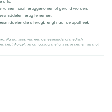
 arts.
 kunnen nooit teruggenomen of geruild worden.
eesmiddelen terug te nemen.
neesmiddelen die u terugbrengt naar de apotheek
 zorg. Na aankoop van een geneesmiddel of medisch
en hebt. Aarzel niet om contact met ons op te nemen via mail
sulfaat, polymyxine B sulfaat
 25°C)