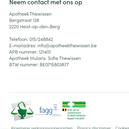
Neem contact met ons op
Apotheek Thewissen
Bergstraat 128
2220
Heist-op-den-Berg
Telefoon:
015/248842
E-mailadres:
info@
apotheekthewissen.be
APB nummer:
121401
Apotheek titularis:
Sofie Thewissen
BTW nummer:
BE0715803877
Algemene verkoopsvoorwaarden
Privacy disclaimer
Cookie