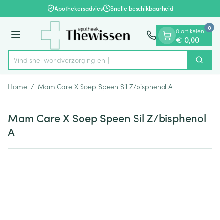
Dia 1 van 1
Ga naar de inhoud
Apothekersadvies
Snelle beschikbaarheid
0
0 artikelen
Menu
€ 0,00
Vind snel wondverzorg
Zoek
Product, merk, categorie...
Home
/
Mam Care X Soep Speen Sil Z/bisphenol A
Mam Care X Soep Speen Sil Z/bisphenol
A