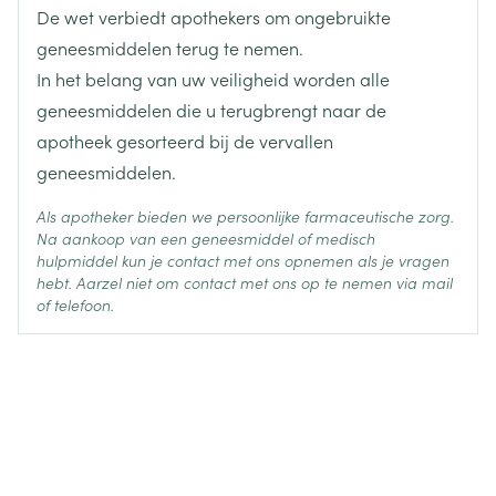
zijn.
vermindering van de afscheiding langs de nieren
De wet verbiedt apothekers om ongebruikte
Op basis van een oplossing van 10 of 20 %
Actieve
Misselijkheid en braken, wat vroegtijdige tekenen
van de quinidine door de alkalinisatie van de urine).
magnesium sulfaat
Ingrediënten
4 - 5 g magnesiumsulfaat in 250 ml glucose 5 % of
geneesmiddelen terug te nemen.
zijn van een verhoogd magnesiumgehalte in het
bloed, darmverstopping door verlamming.
zoutoplossing
In het belang van uw veiligheid worden alle
Darmverstopping door verlamming: complicatie die
Behoud
Kamertemperatuur (15°C - 25°C)
Eventueel gevolgd door een infuus van 1 g
geneesmiddelen die u terugbrengt naar de
zich zelden voordoet bij het gebruik van
magnesiumsulfaat per uur
apotheek gesorteerd bij de vervallen
magnesiumsulfaat als tocolyticum. Er werd ook
darmverstopping gemeld bij een zuigeling na de
geneesmiddelen.
toediening van magnesiumsulfaat als tocolyticum.
Als apotheker bieden we persoonlijke farmaceutische zorg.
Zweten, uitslag.
Na aankoop van een geneesmiddel of medisch
Overdreven spierzwakte. De aanwending van
hulpmiddel kun je contact met ons opnemen als je vragen
magnesiumsulfaat is dus tot op zekere hoogte
hebt. Aarzel niet om contact met ons op te nemen via mail
teugenaangewezen zijn bij patiënten die lijden aan
of telefoon.
myasthenia gravis, (aandoening gekenmerkt door
een zwakte en vermoeibaarheid van de willekeurige
spieren).