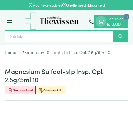
Dia 1 van 1
Ga naar de inhoud
Apothekersadvies
Snelle beschikbaarheid
0
0 artikelen
Menu
€ 0,00
Zoek
Product, merk, categorie...
Home
/
Magnesium Sulfaat-stp Insp. Opl. 2.5g/5ml 10
Magnesium Sulfaat-stp Insp. Opl.
2.5g/5ml 10
Geneesmiddel
Op voorschrift