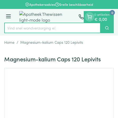
Dia 1 van 1
Ga naar de inhoud
Apothekersadvies
Snelle beschikbaarheid
0
0 artikelen
Menu
€ 0,00
Vind snel wondverz
Zoek
Product, merk, categorie...
Home
/
Magnesium-kalium Caps 120 Lepivits
Magnesium-kalium Caps 120 Lepivits