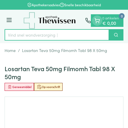
Dia 1 van 1
Ga naar de inhoud
Apothekersadvies
Snelle beschikbaarheid
0
0 artikelen
Menu
€ 0,00
Vind snel wondver
Zoek
Product, merk, categorie...
Home
/
Losartan Teva 50mg Filmomh Tabl 98 X 50mg
Losartan Teva 50mg Filmomh Tabl 98 X
50mg
Geneesmiddel
Op voorschrift