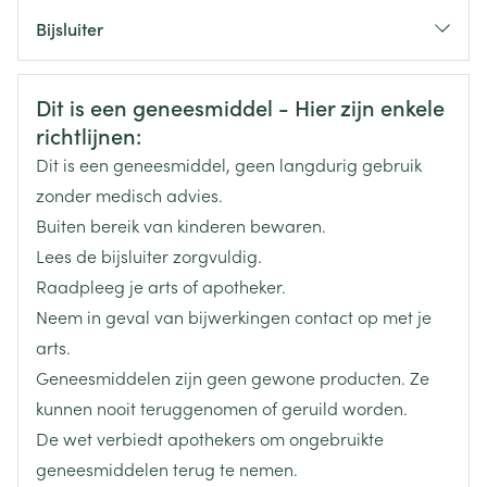
CNK
2601649
Bijsluiter
Organisaties
Nederlands
Arega Pharma NV, Teva Belgium
Duits
Frans
Veiligheidsinformatie
Dit is een geneesmiddel - Hier zijn enkele
Merken
Teva
richtlijnen:
Dit is een geneesmiddel, geen langdurig gebruik
Breedte
50 mm
zonder medisch advies.
Buiten bereik van kinderen bewaren.
Lengte
113 mm
Lees de bijsluiter zorgvuldig.
Raadpleeg je arts of apotheker.
Diepte
43 mm
Neem in geval van bijwerkingen contact op met je
arts.
Hoeveelheid
98
Geneesmiddelen zijn geen gewone producten. Ze
Verpakking
kunnen nooit teruggenomen of geruild worden.
De wet verbiedt apothekers om ongebruikte
Actieve
losartan kalium
Ingrediënten
geneesmiddelen terug te nemen.