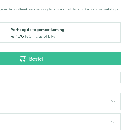
Toon meer
 je in de apotheek een verlaagde prijs en niet de prijs die op onze webshop
Diagnosetesten en
stress
Vlooien en teken
meetapparatuur
Oren
Mond en keel
Verhoogde tegemoetkoming
€ 1,76
Alcoholtest
(6% inclusief btw)
g
Oordopjes
Zuigtabletten
herapie -
Mond, muil of snavel
Bloeddrukmeter
ls
en -druppels
Oorreiniging
Spray - oplossing
Cholesteroltest
zen
Oordruppels
Bestel
Hartslagmeter
ulpmiddelen
Toon meer
Zonnebescherming
Ergonomie
ning en -
Aambeien
che
s
Aftersun
Ademhaling en zuurstof
je
Lippen
Badkamer