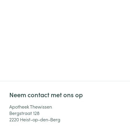
Haar
Gezichtsverzor
Pillendozen en
accessoires
Pigmentstoorni
Gevoelige huid
geïrriteerde hu
Gemengde hui
Doffe huid
Toon meer
Neem contact met ons op
Snurken
Apotheek Thewissen
Bergstraat 128
2220
Heist-op-den-Berg