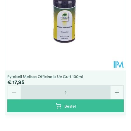
Hoeveelheid
30
Verpakking
Behoud
Kamertemperatuur (15°C - 25°C)
Fytobell Melissa Officinalis Ue Gutt 100ml
€ 17,95
Aantal
Bestel