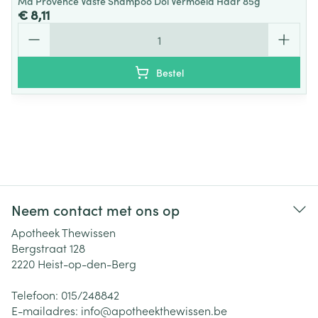
Ma Provence Vaste Shampoo Dol Vermoeid Haar 85g
€ 8,11
Aantal
Bestel
Neem contact met ons op
Apotheek Thewissen
Bergstraat 128
2220
Heist-op-den-Berg
Telefoon:
015/248842
E-mailadres:
info@
apotheekthewissen.be