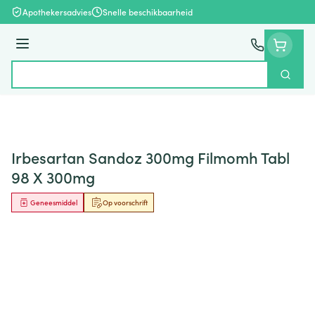
Ga naar de inhoud
Apothekersadvies
Snelle beschikbaarheid
Menu
Zoek
Product, merk, categorie...
Irbesartan Sandoz 300mg Filmomh Tabl
98 X 300mg
Geneesmiddel
Op voorschrift