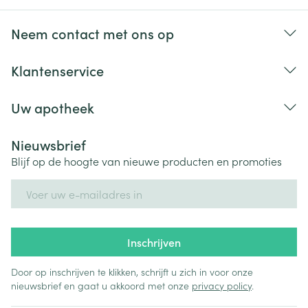
seksuele disfunctie (problemen met het seksueel
functioneren)
Neem contact met ons op
bloedonderzoek kan wijzen op verlaagde
Klantenservice
hoeveelheden van kalium en natrium in uw bloed
Uw apotheek
Nieuwsbrief
Blijf op de hoogte van nieuwe producten en promoties
E-mail adres
Inschrijven
Door op inschrijven te klikken, schrijft u zich in voor onze
nieuwsbrief en gaat u akkoord met onze
privacy policy
.