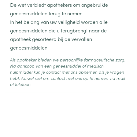
liggende of zittende houding)
De wet verbiedt apothekers om ongebruikte
bloedonderzoeken kunnen verhoogde hoeveelheden
Actieve
geneesmiddelen terug te nemen.
hydrochloorthiazide, irbesartan
Ingrediënten
van een enzym aangeven wat een aanwijzing is
In het belang van uw veiligheid worden alle
voor de spier- en hartfunctie (creatine kinase) of
geneesmiddelen die u terugbrengt naar de
Behoud
Kamertemperatuur (15°C - 25°C)
verhoogde hoeveelheden van stoffen die een
apotheek gesorteerd bij de vervallen
aanwijzing zijn voor de nierfunctie
geneesmiddelen.
(bloedureumstikstof, creatinine)
Als apotheker bieden we persoonlijke farmaceutische zorg.
Na aankoop van een geneesmiddel of medisch
hulpmiddel kun je contact met ons opnemen als je vragen
hebt. Aarzel niet om contact met ons op te nemen via mail
of telefoon.
diarree
lage bloeddruk
zwakheid
versnelde hartslag
overmatig blozen
zwelling