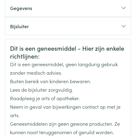
Aanbevolen dosis: 1 tablet /dag
Gegevens
Max. 300 mg irbesartan/25 mg hydrochloorthiazide
CNK
2990307
per dag
Bijsluiter
De tablet met of zonder voedsel innemen
Nederlands
Eurogenerics (EG) Generics &
Duits
Frans
Organisaties
Consumer
Veiligheidsinformatie
Dit is een geneesmiddel - Hier zijn enkele
richtlijnen:
Merken
Eurogenerics (EG)
Dit is een geneesmiddel, geen langdurig gebruik
zonder medisch advies.
Breedte
60 mm
Buiten bereik van kinderen bewaren.
Lees de bijsluiter zorgvuldig.
Lengte
128 mm
Raadpleeg je arts of apotheker.
misselijkheid/braken
Neem in geval van bijwerkingen contact op met je
Diepte
78 mm
abnormaal plassen
arts.
vermoeidheid
Geneesmiddelen zijn geen gewone producten. Ze
Hoeveelheid
98
duizeligheid (inclusief die bij het opstaan vanuit
kunnen nooit teruggenomen of geruild worden.
Verpakking