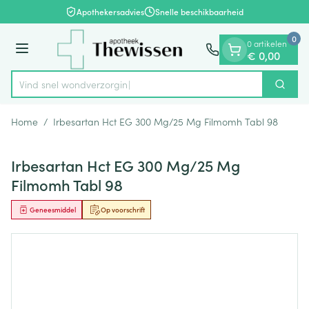
Dia 1 van 1
Ga naar de inhoud
Apothekersadvies
Snelle beschikbaarheid
0
0 artikelen
Menu
€ 0,00
Vind snel wond
Zoek
Product, merk, categorie...
Home
/
Irbesartan Hct EG 300 Mg/25 Mg Filmomh Tabl 98
Irbesartan Hct EG 300 Mg/25 Mg
Filmomh Tabl 98
Geneesmiddel
Op voorschrift