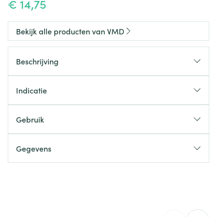
€ 14,75
Bekijk alle producten van VMD
Beschrijving
Indicatie
Ondersteunt de darmtransit
Bevordert de drankopname en eetlust
Gebruik
Versterkt de conditie en de weerstand
Gegevens
CNK
3094307
Diersoort
Dagelijkse orale dosis
Organisaties
V.M.D.