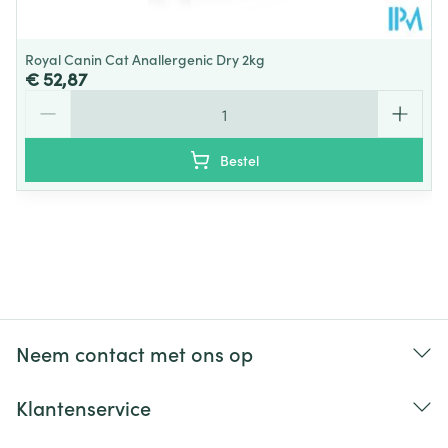
Kat
2.5-5 ml/dier
Royal Canin Cat Anallergenic Dry 2kg
€ 52,87
Aantal
Konijn
1-4 ml/dier
Duif en kip
1-4 ml/dier
Bestel
Pluimvee
1-2 l/1000l water
Neem contact met ons op
Klantenservice