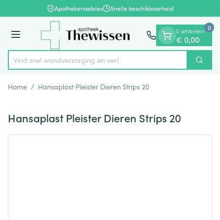
Dia 1 van 1
Ga naar de inhoud
Apothekersadvies
Snelle beschikbaarheid
0
0 artikelen
Menu
€ 0,00
Vind snel wondverzorgi
Zoek
Product, merk, categorie...
Home
/
Hansaplast Pleister Dieren Strips 20
Hansaplast Pleister Dieren Strips 20