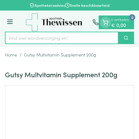
Dia 1 van 1
Ga naar de inhoud
Apothekersadvies
Snelle beschikbaarheid
0
0 artikelen
Menu
€ 0,00
Vind snel wondverzo
Zoek
Product, merk, categorie...
Home
/
Gutsy Multvitamin Supplement 200g
Gutsy Multvitamin Supplement 200g