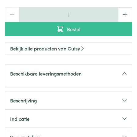
Aantal
Bestel
Bekijk alle producten van Gutsy
Beschikbare leveringsmethoden
Beschrijving
essentiële vitaminen en mineralen
Indicatie
Ondersteunt immuunsysteem en algemene
gezondheid