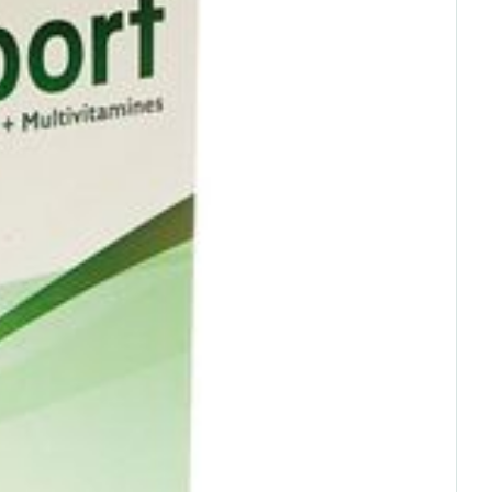
rende
Parfums en
geurproducten
CBD