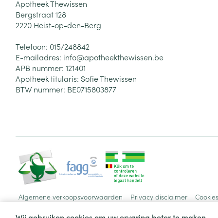
Apotheek Thewissen
Bergstraat 128
2220
Heist-op-den-Berg
Telefoon:
015/248842
E-mailadres:
info@
apotheekthewissen.be
APB nummer:
121401
Apotheek titularis:
Sofie Thewissen
BTW nummer:
BE0715803877
Algemene verkoopsvoorwaarden
Privacy disclaimer
Cookie
Wij gebruiken cookies om uw ervaring beter te maken.