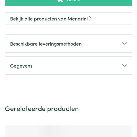
Bekijk alle producten van Menarini
Beschikbare leveringsmethoden
Gegevens
Gerelateerde producten
Navigeren door de elementen van de carrousel is mogelijk m
Druk om carrousel over te slaan
Druk op om naar carrouselnavigatie te gaan