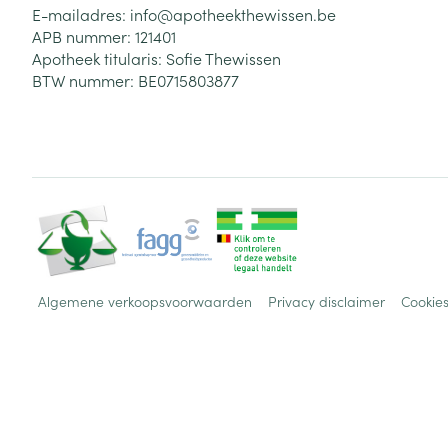
Haar
E-mailadres:
info@
apotheekthewissen.be
APB nummer:
121401
Gezichtsverzor
Apotheek titularis:
Sofie Thewissen
Pillendozen en
accessoires
BTW nummer:
BE0715803877
Pigmentstoorni
Gevoelige huid
geïrriteerde hu
Gemengde hui
Doffe huid
Toon meer
Algemene verkoopsvoorwaarden
Privacy disclaimer
Cookie
Snurken