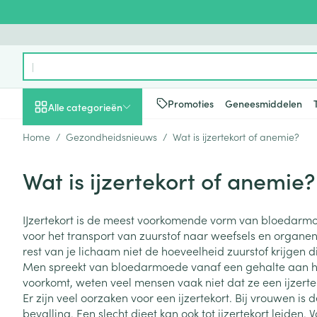
Ga naar de inhoud
Product, merk, categorie...
Promoties
Geneesmiddelen
Alle categorieën
Home
/
Gezondheidsnieuws
/
Wat is ijzertekort of anemie?
Promoties
Wat is ijzertekort of anemie?
Schoonheid, verzorging
Haar en Hoofd
Afslanken
Zwangerschap
Geheugen
Aromatherapie
Lenzen en brill
Insecten
Maag darm ste
en hygiëne
Toon submenu voor Schoonheid
Kammen - ont
Maaltijdverva
Zwangerschaps
Verstuiver
Lensproducten
Verzorging ins
Maagzuur
IJzertekort is de meest voorkomende vorm van bloedarmoe
Dieet, voeding en
Seksualiteit
Beschadigd ha
Eetlustremmer
Borstvoeding
Essentiële oliën
Brillen
Anti insecten
Lever, galblaas
voor het transport van zuurstof naar weefsels en organen
vitamines
hoofdirritatie
pancreas
Toon submenu voor Dieet, voe
rest van je lichaam niet de hoeveelheid zuurstof krijgen d
Platte buik
Lichaamsverzo
Complex - com
Teken tang of p
Men spreekt van bloedarmoede vanaf een gehalte aan hem
Styling - spray 
Braken
Vetverbranders
Vitamines en 
Zwangerschap en
Zware benen
voorkomt, weten veel mensen vaak niet dat ze een ijzert
kinderen
Verzorging
Laxeermiddele
Er zijn veel oorzaken voor een ijzertekort. Bij vrouwen 
Toon submenu voor Zwangersc
Toon meer
Toon meer
bevalling. Een slecht dieet kan ook tot ijzertekort leide
Oligo-element
Honden