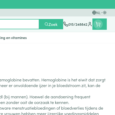
NL
Oversc
Talen
Zoek
015/248842
Klant menu
ing en vitamines
n
ten
ts
Handen
Voedingstherapie &
Zicht
Gemmotherapie
Incontinentie
Paarden
Mineralen, vitaminen en
en
welzijn
tonica
eren
Handverzorging
Onderleggers
emoglobine bevatten. Hemoglobine is het eiwit dat zorgt
Ogen
Mineralen
gewrichten
Steunkousen
n
apslingerie
Handhygiëne
Luierbroekje
er er onvoldoende ijzer in je bloedstroom zit, kan de
en - detox
Neus
Vitaminen
en hygiëne
Manicure & pedicure
Inlegverband
/dl (bij mannen). Hoewel de aandoening frequent
Keel
en supplementen
Incontinentieslips
en zonder ooit de oorzaak te kennen.
Botten, spieren en
 zware menstruatiebloedingen of bloedverlies tijdens de
Toon meer
gewrichten
angere vrouwen hebben meer ijzerrijke voedingsmiddelen
armtetherapie
ogels
Fytotherapie
Wondzorg