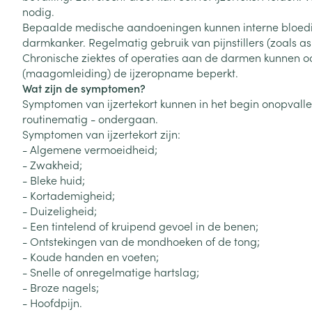
Toon meer
Toon meer
nodig.
Vitaliteit 50+
Bepaalde medische aandoeningen kunnen interne bloeding
Toon submenu voor Vitaliteit 5
darmkanker. Regelmatig gebruik van pijnstillers (zoals a
Thuiszorg
Plantaardige o
Nagels en hoe
Natuur geneeskunde
Chronische ziektes of operaties aan de darmen kunnen oo
Mond
Huid
Toon submenu voor Natuur ge
(maagomleiding) de ijzeropname beperkt.
Batterijen
Wat zijn de symptomen?
Droge mond
Ontsmetten en
Thuiszorg en EHBO
Toebehoren
Spijsvertering
Symptomen van ijzertekort kunnen in het begin onopvallen
desinfecteren
Toon submenu voor Thuiszorg
Elektrische tan
routinematig - ondergaan.
Steriel materia
Schimmels
Dieren en insecten
Symptomen van ijzertekort zijn:
Interdentaal - f
Toon submenu voor Dieren en 
Vacht, huid of 
- Algemene vermoeidheid;
Koortsblaasjes 
Kunstgebit
- Zwakheid;
Geneesmiddelen
Jeuk
- Bleke huid;
Toon meer
Toon submenu voor Geneesmi
- Kortademigheid;
- Duizeligheid;
- Een tintelend of kruipend gevoel in de benen;
- Ontstekingen van de mondhoeken of de tong;
Voeten en ben
Aerosoltherapi
zuurstof
- Koude handen en voeten;
Zware benen
Droge voeten, e
- Snelle of onregelmatige hartslag;
Aerosol toestel
kloven
Tabletten
- Broze nagels;
- Hoofdpijn.
Aerosol access
Blaren
Creme, gel en 