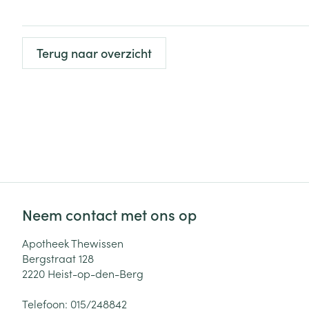
Zuurstof
Eelt
Eksteroog - lik
Terug naar overzicht
Ademhalingsste
Toon meer
Spieren en gew
Specifiek voor
Naalden en spu
Lichaamsverzo
Infecties
Spuiten
Deodorant
Oplossing voor 
Gezichtsverzor
Neem contact met ons op
Naalden
Luizen
Naalden voor i
Apotheek Thewissen
pennaalden
Bergstraat 128
Diagnostica
2220
Heist-op-den-Berg
Toon meer
Telefoon:
015/248842