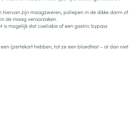
Toon meer
 hiervan zijn maagzweren, poliepen in de dikke darm of
n in de maag veroorzaken.
Diagnosetesten en
stress
Vlooien en teken
is mogelijk dat coeliakie of een gastric bypass
meetapparatuur
Oren
Mond en keel
Alcoholtest
g
Oordopjes
Zuigtabletten
herapie -
Mond, muil of snavel
n ijzertekort hebben, tot ze een bloedtest – al dan niet
Bloeddrukmeter
ls
en -druppels
Oorreiniging
Spray - oplossing
Cholesteroltest
zen
Oordruppels
Hartslagmeter
ulpmiddelen
Toon meer
Zonnebescherming
Ergonomie
ning en -
Aambeien
che
s
Aftersun
Ademhaling en zuurstof
je
Lippen
Badkamer