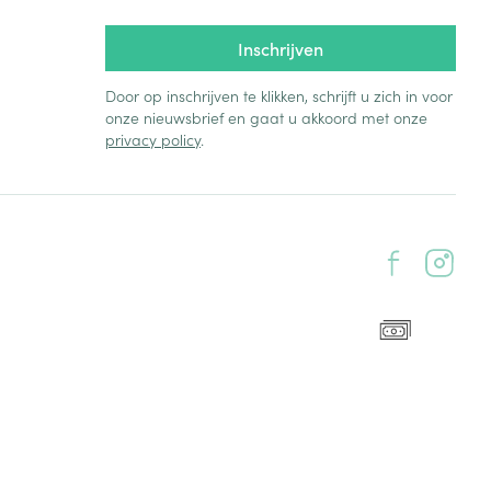
rende
Parfums en
Inschrijven
geurproducten
Door op inschrijven te klikken, schrijft u zich in voor
onze nieuwsbrief en gaat u akkoord met onze
privacy policy
.
CBD