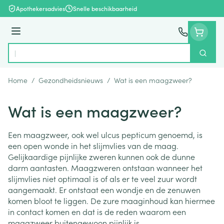
Ga naar de inhoud
Apothekersadvies
Snelle beschikbaarheid
Menu
Zoek
Product, merk, categorie...
Home
/
Gezondheidsnieuws
/
Wat is een maagzweer?
Wat is een maagzweer?
Een maagzweer, ook wel ulcus pepticum genoemd, is
een open wonde in het slijmvlies van de maag.
Gelijkaardige pijnlijke zweren kunnen ook de dunne
darm aantasten. Maagzweren ontstaan wanneer het
slijmvlies niet optimaal is of als er te veel zuur wordt
aangemaakt. Er ontstaat een wondje en de zenuwen
komen bloot te liggen. De zure maaginhoud kan hiermee
in contact komen en dat is de reden waarom een
maagzweer buitengewoon pijnlijk is.