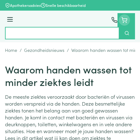
Ga naar de inhoud
Apothekersadvies
Snelle beschikbaarheid
Menu
Zoek
Product, merk, categorie...
Home
/
Gezondheidsnieuws
/
Waarom handen wassen tot minder 
Waarom handen wassen tot
minder ziektes leidt
De meeste ziektes veroorzaakt door bacteriën of virussen
worden verspreid via de handen. Deze besmettelijke
ziektes tonen het belang aan van goed gewassen
handen. Je komt in contact met bacteriën en virussen via
deurknoppen, toiletten, winkelwagens en in vele andere
situaties. Hoe en wanneer moet je jouw handen wassen?
Lees in dit artikel wat jij kan doen om ziektes te