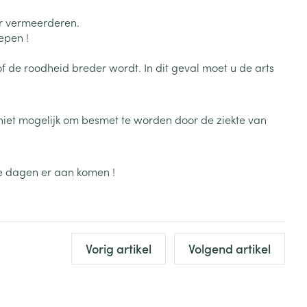
Zonnebank
Bed
ar vermeerderen.
Voorbereiding zon
Doorliggen - decubitis
epen !
Toon meer
Toon meer
ie
Urinewegen
de roodheid breder wordt. In dit geval moet u de arts
id, spanning
Stoppen met roken
us niet mogelijk om besmet te worden door de ziekte van
 en intieme
Gezichtsreiniging -
ontschminken
n Orthopedie
Instrumenten
sche
n anticonceptie
Reinigingsmelk, - crème, -
Anti tumor middelen
ie dagen er aan komen !
olie en gel
jn
Tonic - lotion
zorging
Anesthesie
Micellair water
Vorig artikel
Volgend artikel
Specifiek voor de ogen
t
ie
Diverse geneesmiddelen
Toon meer