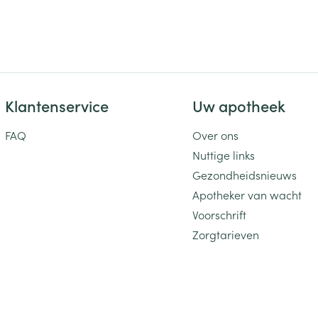
ging
Supplementen
Insectenwe
Mondmaskers
middelen
ssen
 -
id
Klantenservice
Uw apotheek
d
FAQ
Over ons
Nuttige links
Gezondheidsnieuws
Apotheker van wacht
Voorschrift
Zelfbruiner
Scheren
Zorgtarieven