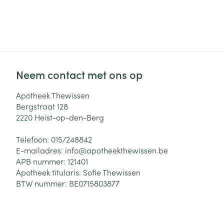
Haar
Gezichtsverzor
Pillendozen en
accessoires
Pigmentstoorni
Gevoelige huid
geïrriteerde hu
Neem contact met ons op
Gemengde hui
Apotheek Thewissen
Doffe huid
Bergstraat 128
2220
Heist-op-den-Berg
Toon meer
Telefoon:
015/248842
E-mailadres:
info@
apotheekthewissen.be
APB nummer:
121401
Snurken
Apotheek titularis:
Sofie Thewissen
BTW nummer:
BE0715803877