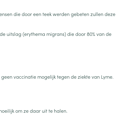
Toon meer
mensen die door een teek werden gebeten zullen deze
Diagnosetesten en
stress
Vlooien en teken
meetapparatuur
Oren
Mond en keel
ode uitslag (erythema migrans) die door 80% van de
Alcoholtest
g
Oordopjes
Zuigtabletten
herapie -
Mond, muil of snavel
Bloeddrukmeter
ls
en -druppels
Oorreiniging
Spray - oplossing
Cholesteroltest
zen
Oordruppels
Hartslagmeter
ulpmiddelen
s geen vaccinatie mogelijk tegen de ziekte van Lyme.
Toon meer
Zonnebescherming
Ergonomie
oeilijk om ze daar uit te halen.
ning en -
Aambeien
che
s
Aftersun
Ademhaling en zuurstof
je
Lippen
Badkamer