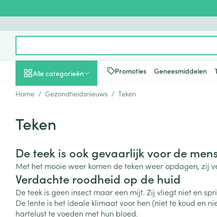
Ga naar de inhoud
Product, merk, categorie...
Promoties
Geneesmiddelen
Alle categorieën
Home
/
Gezondheidsnieuws
/
Teken
Promoties
Teken
Schoonheid, verzorging
Haar en Hoofd
Afslanken
Zwangerschap
Geheugen
Aromatherapie
Lenzen en brill
Insecten
Maag darm ste
en hygiëne
Toon submenu voor Schoonheid
Kammen - ont
Maaltijdverva
Zwangerschaps
Verstuiver
Lensproducten
Verzorging ins
Maagzuur
De teek is ook gevaarlijk voor de mens
Dieet, voeding en
Seksualiteit
Beschadigd ha
Eetlustremmer
Borstvoeding
Essentiële oliën
Brillen
Anti insecten
Lever, galblaas
vitamines
Met het mooie weer komen de teken weer opdagen, zij ver
hoofdirritatie
pancreas
Toon submenu voor Dieet, voe
Platte buik
Lichaamsverzo
Complex - com
Teken tang of p
Verdachte roodheid op de huid
Styling - spray 
Braken
Vetverbranders
Vitamines en 
Zwangerschap en
Zware benen
De teek is geen insect maar een mijt. Zij vliegt niet en s
kinderen
Verzorging
Laxeermiddele
De lente is het ideale klimaat voor hen (niet te koud en n
Toon submenu voor Zwangersc
Toon meer
Toon meer
hartelust te voeden met hun bloed.
Oligo-element
Honden