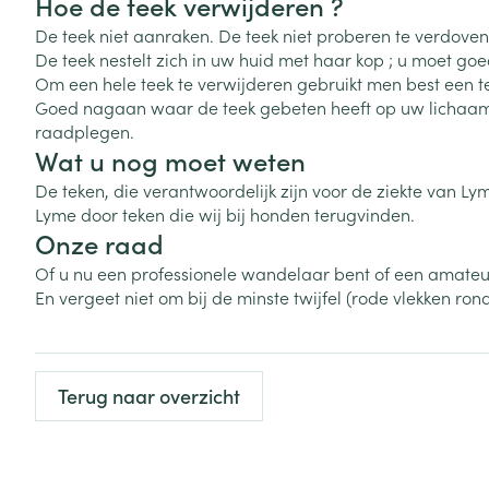
Hoe de teek verwijderen ?
Zuurstof
Eelt
De teek niet aanraken. De teek niet proberen te verdoven
De teek nestelt zich in uw huid met haar kop ; u moet go
Eksteroog - lik
Om een hele teek te verwijderen gebruikt men best een te
Ademhalingsste
Goed nagaan waar de teek gebeten heeft op uw lichaam :
Toon meer
raadplegen.
Wat u nog moet weten
Spieren en gew
De teken, die verantwoordelijk zijn voor de ziekte van Ly
Specifiek voor
Lyme door teken die wij bij honden terugvinden.
Naalden en spu
Onze raad
Lichaamsverzo
Infecties
Spuiten
Of u nu een professionele wandelaar bent of een amate
Deodorant
En vergeet niet om bij de minste twijfel (rode vlekken ro
Oplossing voor 
Gezichtsverzor
Naalden
Luizen
Naalden voor i
Terug naar overzicht
pennaalden
Diagnostica
Toon meer