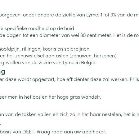
Toon meer
0+ categorie
doorgeven, onder andere de ziekte van Lyme. 1 tot 3% van de 
Wondzorg
EHBO
lie
ven
Homeopathie
Spieren en gewrichten
Gemoed en 
Neus
Ogen
Ogen
Neus
 de specifieke roodheid op de huid
neeskunde categorie
Vilt
Podologie
e dagen tot een diameter van wel 30 centimeter. Het is de r
Spray
Ooginfecties
Oogspoelin
Tabletten
Handschoenen
Cold - Hot t
Oren
Ogen
 en EHBO categorie
fdpijn, rillingen, koorts en spierpijnen.
denborstels
Anti allergische en anti
Oogdruppe
warm/koud
Neussprays 
al
Wondhelend
 en het zenuwstelsel aantasten (zenuwen, hersenen).
inflammatoire middelen
los
Creme - gel
Verbanddo
gevallen van de ziekte van Lyme in België.
Brandwonden
insecten categorie
pluimen
Accessoires
- antiviraal
Ontzwellende middelen
ng
Droge ogen
Medische h
Toon meer
Glaucoom
er deze wordt opgestart, hoe efficiënter deze zal werken. Er i
Toon meer
ddelen categorie
Toon meer
er men in het bos en het hoge gras wandelt.
en
e en
Nagels
Diabetes
Hygiëne
Stoma
van de takken vallen en zich zo in het haar nestelen, het is m
Hart- en bloedvaten
Bloedverdun
elt en
Nagellak
Bloedglucosemeter
Bad en dou
Stomazakje
stolling
.
len
Kalk- en schimmelnagels
Teststrips en naalden
Stomaplaat
 basis van DEET. Vraag raad aan uw apotheker.
oires
spray