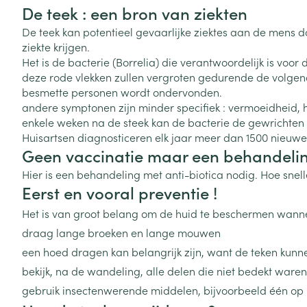
Toon meer
Toon meer
De teek : een bron van ziekten
Vitaliteit 50+
Toon submenu voor Vitaliteit 5
De teek kan potentieel gevaarlijke ziektes aan de mens 
Thuiszorg
Plantaardige o
Nagels en hoe
ziekte krijgen.
Natuur geneeskunde
Mond
Huid
Het is de bacterie (Borrelia) die verantwoordelijk is voor
Toon submenu voor Natuur ge
Batterijen
deze rode vlekken zullen vergroten gedurende de volgend
Droge mond
Ontsmetten en
Thuiszorg en EHBO
besmette personen wordt ondervonden.
Toebehoren
Spijsvertering
desinfecteren
Toon submenu voor Thuiszorg
andere symptonen zijn minder specifiek : vermoeidheid, hoo
Elektrische tan
Steriel materia
enkele weken na de steek kan de bacterie de gewrichten
Schimmels
Dieren en insecten
Interdentaal - f
Huisartsen diagnosticeren elk jaar meer dan 1500 nieuwe 
Toon submenu voor Dieren en 
Vacht, huid of 
Koortsblaasjes 
Geen vaccinatie maar een behandeli
Kunstgebit
Geneesmiddelen
Jeuk
Hier is een behandeling met anti-biotica nodig. Hoe snell
Toon meer
Toon submenu voor Geneesmi
Eerst en vooral preventie !
Het is van groot belang om de huid te beschermen wanne
draag lange broeken en lange mouwen
Voeten en ben
Aerosoltherapi
een hoed dragen kan belangrijk zijn, want de teken kunnen 
zuurstof
Zware benen
Droge voeten, e
bekijk, na de wandeling, alle delen die niet bedekt waren
Aerosol toestel
kloven
Tabletten
gebruik insectenwerende middelen, bijvoorbeeld één op
Aerosol access
Blaren
Creme, gel en 