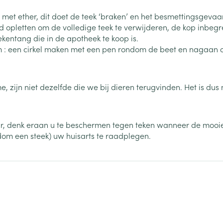
Nagelbijten
Overige diabetes
Accessoires
producten
 met ether, dit doet de teek ‘braken’ en het besmettingsgeva
Nagelversterkend
ed opletten om de volledige teek te verwijderen, de kop inbegr
doorn
Naalden voor
kentang die in de apotheek te koop is.
Toon meer
lsel
Hormonaal stelsel
Gynaecolog
insulinespuiten
 een cirkel maken met een pen rondom de beet en nagaan of 
Toon meer
richten
Zenuwstelsel
Slapelooshe
en stress
me, zijn niet dezelfde die we bij dieren terugvinden. Het is d
 mannen
Make-up
Seksualiteit
hygiene
iten
Sondes, baxters en
Bandages e
rging
Make-up penselen en
catheters
- orthopedi
Condooms e
Immuniteit
verbanden
Allergie
gebruiksvoorwerpen
ur, denk eraan u te beschermen tegen teken wanneer de moo
Sondes
ndom een steek) uw huisarts te raadplegen.
Intiem welzi
injectie
Eyeliner - oogpotlood
Buik
ging
Accessoires voor sondes
Intieme ver
Mascara
Acne
Oor
Arm
Baxters
Massage
nsulinepen -
Oogschaduw
Elleboog
Catheters
Toon meer
Toon meer
Enkel en voe
Afslanken
Homeopath
Toon meer