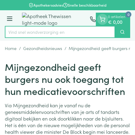
Dia 1 van 1
Ga naar de inhoud
Apothekersadvies
Snelle beschikbaarheid
0
0 artikelen
Menu
€ 0,00
Vind snel wondverzorgi
Zoek
Product, merk, categorie...
Home
/
Gezondheidsnieuws
/
Mijngezondheid geeft burgers nu 
Mijngezondheid geeft
burgers nu ook toegang tot
hun medicatievoorschriften
Via Mijngezondheid kan je vanaf nu de
geneesmiddelenvoorschriften van je arts of tandarts
digitaal bekijken en ook doorklikken naar de bijsluiters.
Het is één van de nieuwe mogelijkheden van de personal
health viewer die minister De Block begin mei lanceerde.