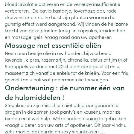
bloedcirculatie activeren en de veneuze insufficiëntie
verbeteren. De cavia kastanje, toverhazelaar, rode
druivenstok en kleine hulst zijn planten waarvan het
gunstig effect werd aangetoond. Wij vinden de heilzame
kracht van deze planten terug in capsules, kruidenthee
en massage-gels. Vraag raad aan uw apotheker.
Massage met essentiële oliën
Neem een beetje olie in uw handen, bijvoorbeeld
lavendel, cipres, rozemarijn, citronella, cistus of tijm (4 of
5 druppels verdund met 20 cl plantaardige olie) en u
masseert zich vanaf de enkels tot de knieën. Voor een fris
gevoel kan u ook wat pepermuntolie toevoegen.
Ondersteuning : de nummer één van
de hulpmiddelen !
Steunkousen zijn misschien niet altijd aangenaam te
dragen in de zomer, (ook panty’s en kousen), maar ze
bieden echt wel hulp. Welke ondersteuning te gebruiken
vraagt u beter aan uw arts of apotheker. Dit jaar vindt u
zelfs mooie, gekleurde en sexy steunkousen …..