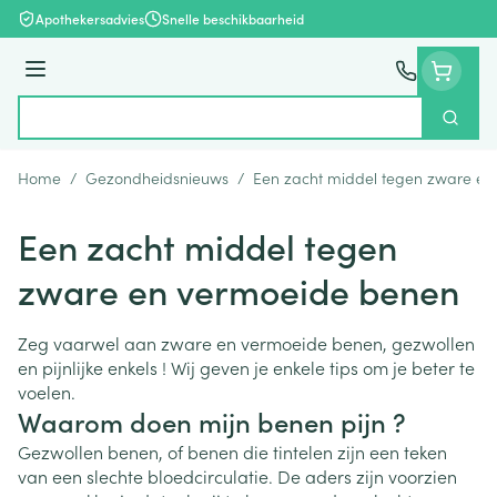
Ga naar de inhoud
Apothekersadvies
Snelle beschikbaarheid
Menu
Zoek
Product, merk, categorie...
Home
/
Gezondheidsnieuws
/
Een zacht middel tegen zware e
Een zacht middel tegen
zware en vermoeide benen
Zeg vaarwel aan zware en vermoeide benen, gezwollen
en pijnlijke enkels ! Wij geven je enkele tips om je beter te
voelen.
Waarom doen mijn benen pijn ?
Gezwollen benen, of benen die tintelen zijn een teken
van een slechte bloedcirculatie. De aders zijn voorzien