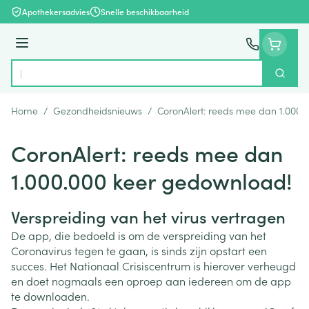
Ga naar de inhoud
Apothekersadvies
Snelle beschikbaarheid
Menu
Zoek
Product, merk, categorie...
Home
/
Gezondheidsnieuws
/
CoronAlert: reeds mee dan 1.000.
CoronAlert: reeds mee dan
1.000.000 keer gedownload!
Verspreiding van het virus vertragen
De app, die bedoeld is om de verspreiding van het
Coronavirus tegen te gaan, is sinds zijn opstart een
succes. Het Nationaal Crisiscentrum is hierover verheugd
en doet nogmaals een oproep aan iedereen om de app
te downloaden.