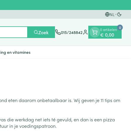
NL
Overs
Talen
0
0 artikelen
Zoek
015/248842
€ 0,00
Klant menu
ing en vitamines
n
ten
ts
Handen
Voedingstherapie &
Zicht
Gemmotherapie
Incontinentie
Paarden
Mineralen, vitaminen en
en
welzijn
tonica
eren
Handverzorging
Onderleggers
ond eten daarom onbetaalbaar is. Wij geven je 11 tips om
Ogen
Mineralen
gewrichten
Steunkousen
n
apslingerie
Handhygiëne
Luierbroekje
en - detox
Neus
Vitaminen
en hygiëne
Manicure & pedicure
Inlegverband
as die werkdag net iets té gevuld, en dan is een pizza
Keel
tuur in je voedingspatroon.
en supplementen
Incontinentieslips