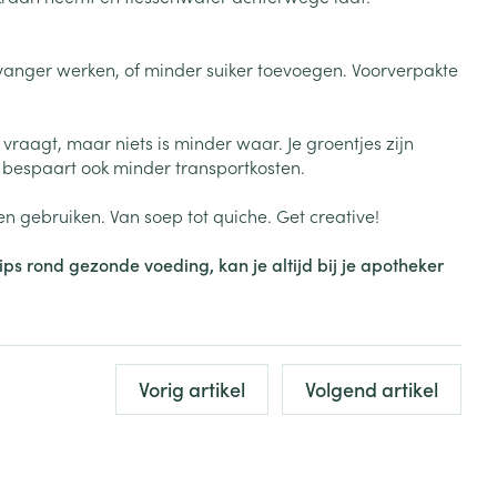
je
Lippen
Badkamer
Zonnebank
Bed
ervanger werken, of minder suiker toevoegen. Voorverpakte
Voorbereiding zon
Doorliggen - decubitis
Toon meer
Toon meer
ie
Urinewegen
vraagt, maar niets is minder waar. Je groentjes zijn
, bespaart ook minder transportkosten.
en gebruiken. Van soep tot quiche. Get creative!
id, spanning
Stoppen met roken
 en intieme
Gezichtsreiniging -
s rond gezonde voeding, kan je altijd bij je apotheker
ontschminken
n Orthopedie
Instrumenten
sche
n anticonceptie
Reinigingsmelk, - crème, -
Anti tumor middelen
olie en gel
jn
Tonic - lotion
Vorig artikel
Volgend artikel
zorging
Anesthesie
Micellair water
Specifiek voor de ogen
t
ie
Diverse geneesmiddelen
Toon meer