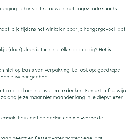
Botten, spieren en
Toon meer
e neiging je kar vol te stouwen met ongezonde snacks -
gewrichten
armtetherapie
ogels
Fytotherapie
Wondzorg
Toon meer
t je je tijdens het winkelen door je hongergevoel laat
Diagnosetesten en
stress
Vlooien en teken
meetapparatuur
Oren
Mond en keel
je (duur) vlees is toch niet élke dag nodig? Het is
Alcoholtest
g
Oordopjes
Zuigtabletten
herapie -
Mond, muil of snavel
Bloeddrukmeter
ls
en -druppels
Oorreiniging
Spray - oplossing
 en niet op basis van verpakking. Let ook op: goedkope
Cholesteroltest
zen
Oordruppels
l opnieuw honger hebt.
Hartslagmeter
ulpmiddelen
et cruciaal om hierover na te denken. Een extra fles wijn
Toon meer
 - zolang je ze maar niet maandenlang in je diepvriezer
r smaakt heus niet beter dan een niet-verpakte
Zonnebescherming
Ergonomie
ning en -
Aambeien
che
s
Aftersun
Ademhaling en zuurstof
 kraan neemt en flessenwater achterwege laat.