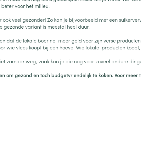
len
beter voor het milieu.
Kalk- en schimmelnagels
Teststrips en naalden
Stomaplaat
oires
spray
Nagelbijten
Overige diabetes
Accessoires
aar ook veel gezonder! Zo kan je bijvoorbeeld met een suikerv
producten
e gezonde variant is meestal heel duur.
Nagelversterkend
doorn
Naalden voor
Toon meer
lsel
Hormonaal stelsel
Gynaecolog
en dat de lokale boer net meer geld voor zijn verse producten 
insulinespuiten
or wie vlees koopt bij een hoeve. Wie lokale producten koopt
Toon meer
 niet zomaar weg, vaak kan je die nog voor zoveel andere ding
richten
Zenuwstelsel
Slapelooshe
en stress
 mannen
Make-up
Seksualiteit
n om gezond en toch budgetvriendelijk te koken. Voor meer tip
hygiene
iten
Sondes, baxters en
Bandages e
rging
Make-up penselen en
catheters
- orthopedi
Condooms e
Immuniteit
verbanden
Allergie
gebruiksvoorwerpen
Sondes
Intiem welzi
injectie
Eyeliner - oogpotlood
Buik
ging
Accessoires voor sondes
Intieme ver
Mascara
Acne
Oor
Arm
Baxters
Massage
nsulinepen -
Oogschaduw
Elleboog
Catheters
Toon meer
Toon meer
Enkel en voe
Afslanken
Homeopath