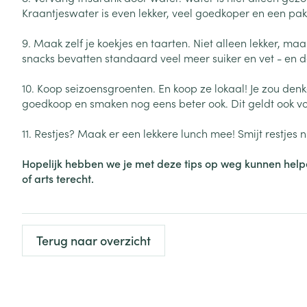
Aerosol toestel
kloven
Tabletten
Kraantjeswater is even lekker, veel goedkoper en een pak 
Aerosol access
Blaren
Creme, gel en 
9. Maak zelf je koekjes en taarten. Niet alleen lekker, m
Zuurstof
Eelt
snacks bevatten standaard veel meer suiker en vet - en d
Eksteroog - lik
Ademhalingsste
10. Koop seizoensgroenten. En koop ze lokaal! Je zou denk
Toon meer
goedkoop en smaken nog eens beter ook. Dit geldt ook vo
11. Restjes? Maak er een lekkere lunch mee! Smijt restjes
Spieren en gew
Specifiek voor
Hopelijk hebben we je met deze tips op weg kunnen helpe
Naalden en spu
of arts terecht.
Lichaamsverzo
Infecties
Spuiten
Deodorant
Oplossing voor 
Gezichtsverzor
Terug naar overzicht
Naalden
Luizen
Naalden voor i
pennaalden
Diagnostica