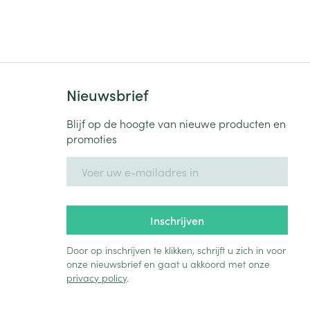
rende
Parfums en
geurproducten
Nieuwsbrief
Blijf op de hoogte van nieuwe producten en
promoties
E-mail adres
Inschrijven
Door op inschrijven te klikken, schrijft u zich in voor
CBD
onze nieuwsbrief en gaat u akkoord met onze
privacy policy
.