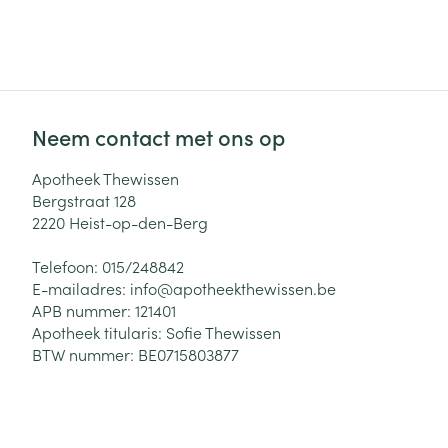
Toon meer
Haar
Gezichtsverzor
Pillendozen en
accessoires
Pigmentstoorni
Neem contact met ons op
Gevoelige huid
Apotheek Thewissen
geïrriteerde hu
Bergstraat 128
Gemengde hui
2220
Heist-op-den-Berg
Doffe huid
Telefoon:
015/248842
Toon meer
E-mailadres:
info@
apotheekthewissen.be
APB nummer:
121401
Apotheek titularis:
Sofie Thewissen
BTW nummer:
BE0715803877
Snurken