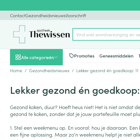
Ga naar de inhoud
Dia 1 van 1
Contact
Gezondheidsnieuws
Voorschrift
Vind snel wondverzo
Product, merk, categorie...
Promoties
Geneesmiddelen
Alle categorieën
Home
/
Gezondheidsnieuws
/
Lekker gezond én goedkoop: 11 
Promoties
Lekker gezond én goedkoop: 
Schoonheid, verzorging
Haar en Hoofd
Afslanken
Zwangerschap
Geheugen
Aromatherapie
Lenzen en brill
Insecten
Maag darm ste
en hygiëne
Toon submenu voor Schoonheid
Kammen - ont
Maaltijdverva
Zwangerschaps
Verstuiver
Lensproducten
Verzorging ins
Maagzuur
Gezond koken, duur? Hoeft heus niet! Het is niet omdat d
gezond te koken, zonder dat je jouw portefeuille moet p
Dieet, voeding en
Seksualiteit
Beschadigd ha
Eetlustremmer
Borstvoeding
Essentiële oliën
Brillen
Anti insecten
Lever, galblaas
vitamines
hoofdirritatie
pancreas
Toon submenu voor Dieet, voe
Platte buik
Lichaamsverzo
Complex - com
Teken tang of p
1. Stel een weekmenu op. En vooral: hou je daaraan. Een 
Styling - spray 
Braken
een fijne oplossing. Maar zo’n weekmenu helpt je niet all
Vetverbranders
Vitamines en 
Zwangerschap en
Zware benen