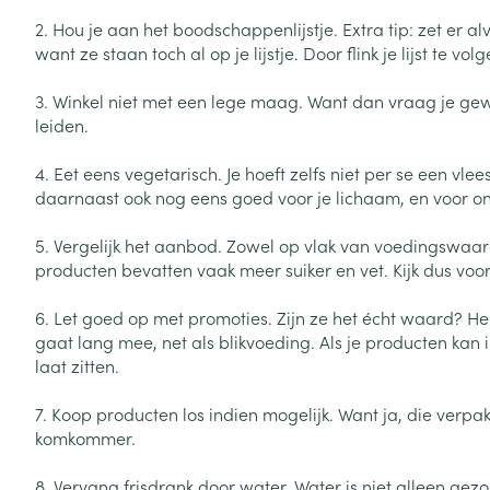
kinderen
Verzorging
Laxeermiddele
Toon submenu voor Zwangersc
Toon meer
Toon meer
2. Hou je aan het boodschappenlijstje. Extra tip: zet er 
Oligo-element
Honden
Toon meer
Toon meer
want ze staan toch al op je lijstje. Door flink je lijst te 
Vitaliteit 50+
Toon submenu voor Vitaliteit 5
3. Winkel niet met een lege maag. Want dan vraag je gew
Thuiszorg
Plantaardige o
Nagels en hoe
leiden.
Natuur geneeskunde
Mond
Huid
Toon submenu voor Natuur ge
Batterijen
4. Eet eens vegetarisch. Je hoeft zelfs niet per se een vle
Droge mond
Ontsmetten en
Thuiszorg en EHBO
daarnaast ook nog eens goed voor je lichaam, en voor on
Toebehoren
Spijsvertering
desinfecteren
Toon submenu voor Thuiszorg
Elektrische tan
Steriel materia
5. Vergelijk het aanbod. Zowel op vlak van voedingswaarde
Schimmels
Dieren en insecten
Interdentaal - f
producten bevatten vaak meer suiker en vet. Kijk dus vo
Toon submenu voor Dieren en 
Vacht, huid of 
Koortsblaasjes 
Kunstgebit
Geneesmiddelen
6. Let goed op met promoties. Zijn ze het écht waard? Heb
Jeuk
Toon meer
Toon submenu voor Geneesmi
gaat lang mee, net als blikvoeding. Als je producten kan 
laat zitten.
7. Koop producten los indien mogelijk. Want ja, die verpa
Voeten en ben
Aerosoltherapi
komkommer.
zuurstof
Zware benen
Droge voeten, e
8. Vervang frisdrank door water. Water is niet alleen g