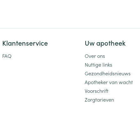
Toon meer
ging
Supplementen
Insectenwe
Mondmaskers
middelen
ssen
Klantenservice
Uw apotheek
 -
FAQ
Over ons
id
Nuttige links
d
Gezondheidsnieuws
Apotheker van wacht
Voorschrift
Zorgtarieven
Zelfbruiner
Scheren