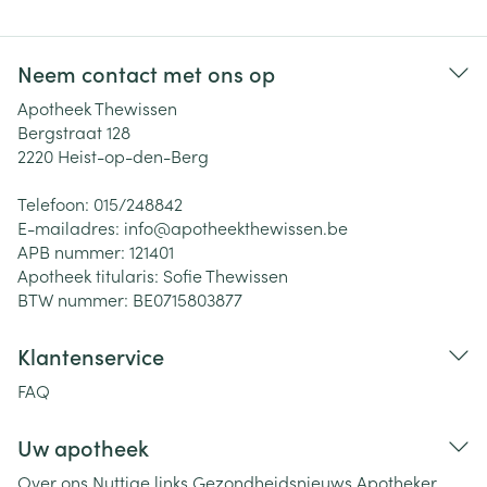
Neem contact met ons op
Apotheek Thewissen
Bergstraat 128
2220
Heist-op-den-Berg
Telefoon:
015/248842
E-mailadres:
info@
apotheekthewissen.be
APB nummer:
121401
Apotheek titularis:
Sofie Thewissen
BTW nummer:
BE0715803877
Klantenservice
FAQ
Uw apotheek
Over ons
Nuttige links
Gezondheidsnieuws
Apotheker