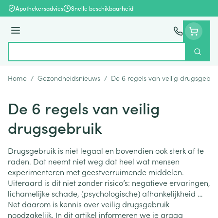
Ga naar de inhoud
Apothekersadvies
Snelle beschikbaarheid
Menu
Zoek
Product, merk, categorie...
Home
/
Gezondheidsnieuws
/
De 6 regels van veilig drugsgebru
De 6 regels van veilig
drugsgebruik
Drugsgebruik is niet legaal en bovendien ook sterk af te
raden. Dat neemt niet weg dat heel wat mensen
experimenteren met geestverruimende middelen.
Uiteraard is dit niet zonder risico’s: negatieve ervaringen,
lichamelijke schade, (psychologische) afhankelijkheid …
Net daarom is kennis over veilig drugsgebruik
noodzakelijk. In dit artikel informeren we je graag