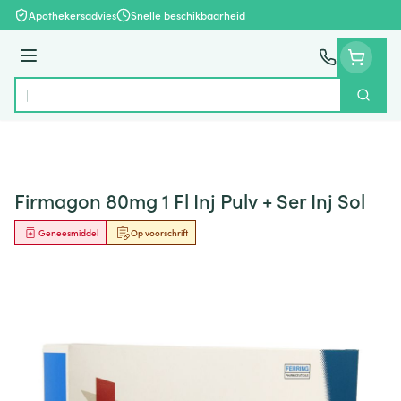
Ga naar de inhoud
Apothekersadvies
Snelle beschikbaarheid
Menu
Zoek
Product, merk, categorie...
Firmagon 80mg 1 Fl Inj Pulv + Ser Inj Sol
Geneesmiddel
Op voorschrift