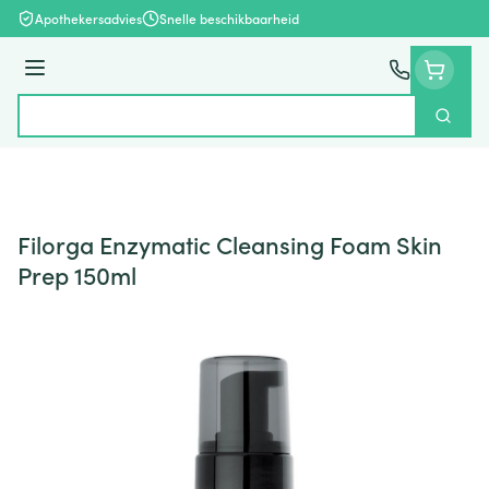
Ga naar de inhoud
Apothekersadvies
Snelle beschikbaarheid
Menu
Zoek
Product, merk, categorie...
Filorga Enzymatic Cleansing Foam Skin
Prep 150ml