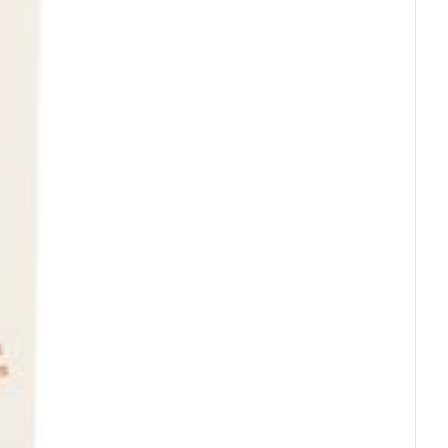
rende
Parfums en
geurproducten
CBD