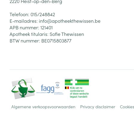
2220
Heist-op-den-Berg
Telefoon:
015/248842
E-mailadres:
info@
apotheekthewissen.be
APB nummer:
121401
Apotheek titularis:
Sofie Thewissen
BTW nummer:
BE0715803877
Algemene verkoopsvoorwaarden
Privacy disclaimer
Cookie