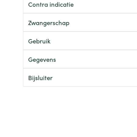
Contra indicatie
ging
Supplementen
Insectenwe
Mondmaskers
middelen
Zwangerschap
ssen
 -
Gebruik
id
d
Gegevens
Bijsluiter
Zelfbruiner
Scheren