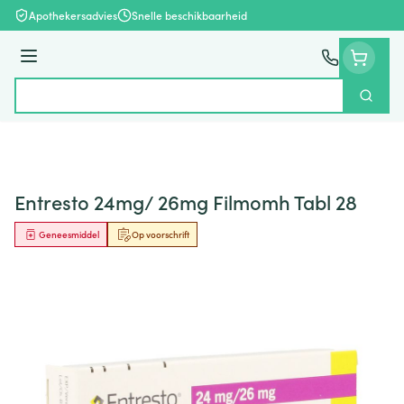
Ga naar de inhoud
Apothekersadvies
Snelle beschikbaarheid
Menu
Zoek
Product, merk, categorie...
Entresto 24mg/ 26mg Filmomh Tabl 28
Geneesmiddel
Op voorschrift