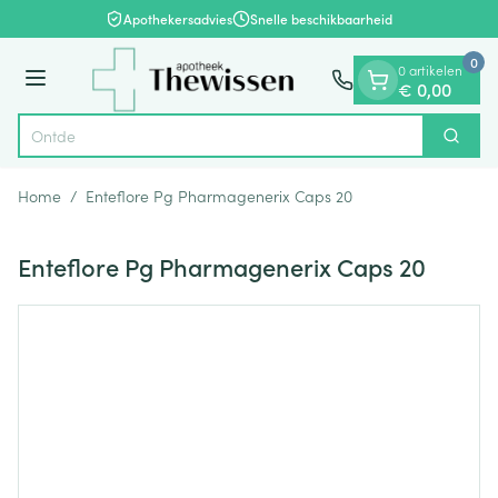
Dia 1 van 1
Ga naar de inhoud
Apothekersadvies
Snelle beschikbaarheid
0
0 artikelen
Menu
€ 0,00
Ontdek vi
Zoek
Product, merk, categorie...
Home
/
Enteflore Pg Pharmagenerix Caps 20
Enteflore Pg Pharmagenerix Caps 20